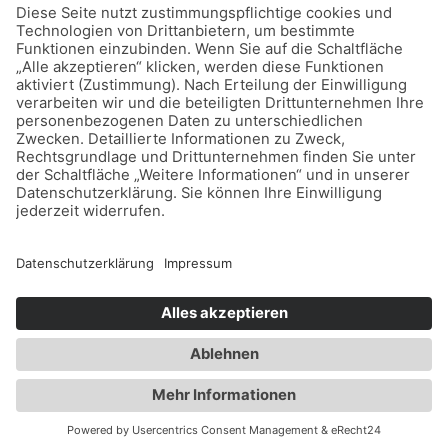
Rechtliches
Leichte Sprache
FAQ - H
äufig gestellte Fragen
Impressum
Datenschutz
Login
Barrierefreiheitserklärung
©
2026
Kindergarten St. Ingeborg.
Maßgeschneidert von der
Gestaltungsbude GmbH
.