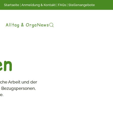
Startseite
|
Anmeldung & Kontakt
|
FAQs
|
Stellenangebote
Alltag & Orga
News
en
che Arbeit und der
te Bezugspersonen,
e.